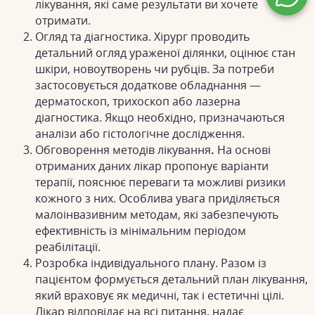
лікування, які саме результати ви хочете
отримати.
Огляд та діагностика. Хірург проводить
детальний огляд ураженої ділянки, оцінює стан
шкіри, новоутворень чи рубців. За потреби
застосовується додаткове обладнання —
дерматоскоп, трихоскоп або лазерна
діагностика. Якщо необхідно, призначаються
аналізи або гістологічне дослідження.
Обговорення методів лікування
.
На основі
отриманих даних лікар пропонує варіанти
терапії, пояснює переваги та можливі ризики
кожного з них. Особлива увага приділяється
малоінвазивним методам, які забезпечують
ефективність із мінімальним періодом
реабілітації.
Розробка індивідуального плану.
Разом із
пацієнтом формується детальний план лікування,
який враховує як медичні, так і естетичні цілі.
Лікар відповідає на всі питання, надає