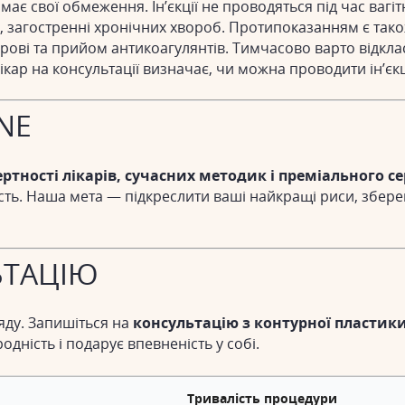
має свої обмеження. Ін’єкції не проводяться під час вагі
, загостренні хронічних хвороб. Протипоказанням є тако
крові та прийом антикоагулянтів. Тимчасово варто відкла
ікар на консультації визначає, чи можна проводити ін’єкц
NE
ертності лікарів, сучасних методик і преміального се
ть. Наша мета — підкреслити ваші найкращі риси, зберег
ЬТАЦІЮ
яду. Запишіться на
консультацію з контурної пластики
дність і подарує впевненість у собі.
Тривалість процедури