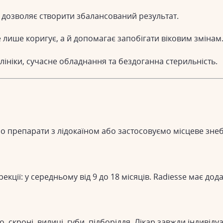
 дозволяє створити збалансований результат.
 лише коригує, а й допомагає запобігати віковим змінам
ініки, сучасне обладнання та бездоганна стерильність.
ємо препарати з лідокаїном або застосовуємо місцеве з
рекції: у середньому від 9 до 18 місяців. Radiesse має д
 скроні, вилиці, губи, підборіддя. Лікар завжди індивід