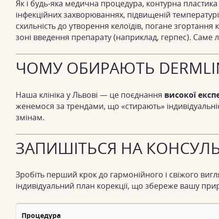
Як і будь-яка медична процедура, контурна пластика 
інфекційних захворюваннях, підвищеній температурі
схильність до утворення келоїдів, погане згортання 
зоні введення препарату (наприклад, герпес). Саме л
ЧОМУ ОБИРАЮТЬ DERMLI
Наша клініка у Львові — це поєднання
високої експ
женемося за трендами, що «стирають» індивідуальніс
змінам.
ЗАПИШІТЬСЯ НА КОНСУЛ
Зробіть перший крок до гармонійного і свіжого вигл
індивідуальний план корекції, що збереже вашу приро
Процедура