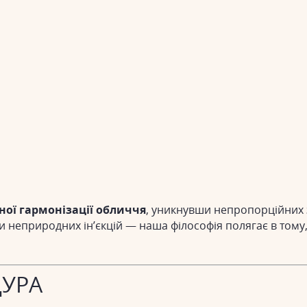
ої гармонізації обличчя
, уникнувши непропорційних з
еприродних ін’єкцій — наша філософія полягає в тому,
ДУРА