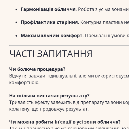
Гармонізація обличчя.
Робота з усіма зонами
Профілактика старіння.
Контурна пластика не
Максимальний комфорт.
Преміальні умови кл
ЧАСТІ ЗАПИТАННЯ
Чи болюча процедура?
Відчуття завжди індивідуальні, але ми використову
комфортною.
На скільки вистачає результату?
Тривалість ефекту залежить від препарату та зони ко
колагену, що продовжує результат.
Чи можна робити ін’єкції в усі зони обличчя?
Так, ми працюємо з усіма ключовими ділянками: чоло,