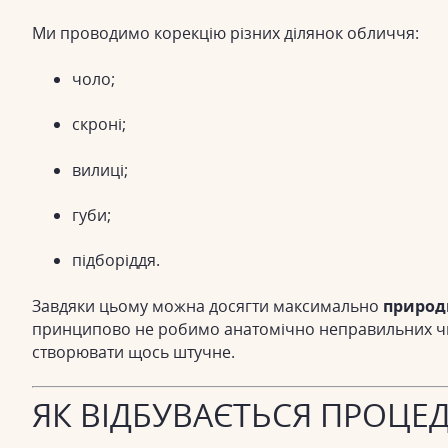
Ми проводимо корекцію різних ділянок обличчя:
чоло;
скроні;
вилиці;
губи;
підборіддя.
Завдяки цьому можна досягти максимально
природн
принципово не робимо анатомічно неправильних чи н
створювати щось штучне.
ЯК ВІДБУВАЄТЬСЯ ПРОЦЕ