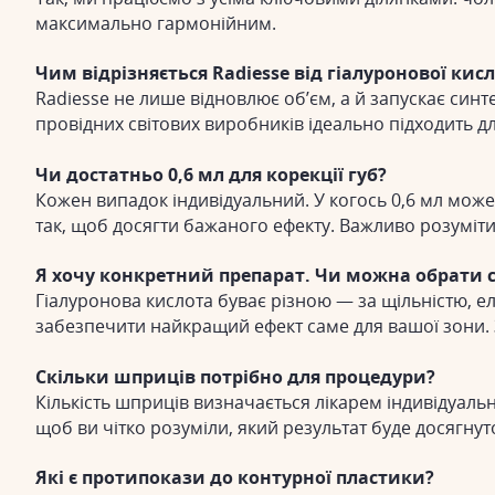
максимально гармонійним.
Чим відрізняється Radiesse від гіалуронової кис
Radiesse не лише відновлює об’єм, а й запускає син
провідних світових виробників ідеально підходить для
Чи достатньо 0,6 мл для корекції губ?
Кожен випадок індивідуальний. У когось 0,6 мл може 
так, щоб досягти бажаного ефекту. Важливо розуміти:
Я хочу конкретний препарат. Чи можна обрати 
Гіалуронова кислота буває різною — за щільністю, 
забезпечити найкращий ефект саме для вашої зони.
Скільки шприців потрібно для процедури?
Кількість шприців визначається лікарем індивідуаль
щоб ви чітко розуміли, який результат буде досягнуто
Які є протипокази до контурної пластики?