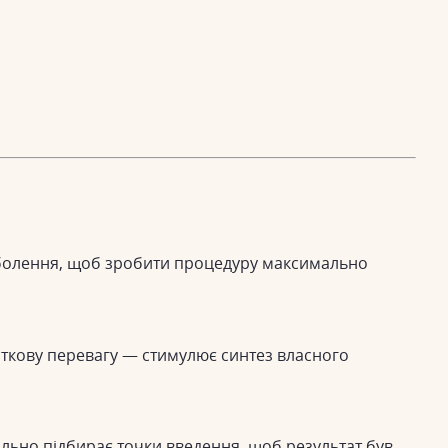
.
неболення, щоб зробити процедуру максимально
одаткову перевагу — стимулює синтез власного
уально підбирає точки введення, щоб результат був