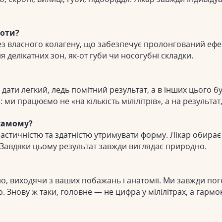
лоти?
тез власного колагену, що забезпечує пролонгований ефе
 делікатних зон, як-от губи чи носогубні складки.
дати легкий, ледь помітний результат, а в інших цього б
 ми працюємо не «на кількість мілілітрів», а на результа
самому?
еластичністю та здатністю утримувати форму. Лікар обир
 Завдяки цьому результат завжди виглядає природно.
но, виходячи з ваших побажань і анатомії. Ми завжди по
. Знову ж таки, головне — не цифра у мілілітрах, а гармон