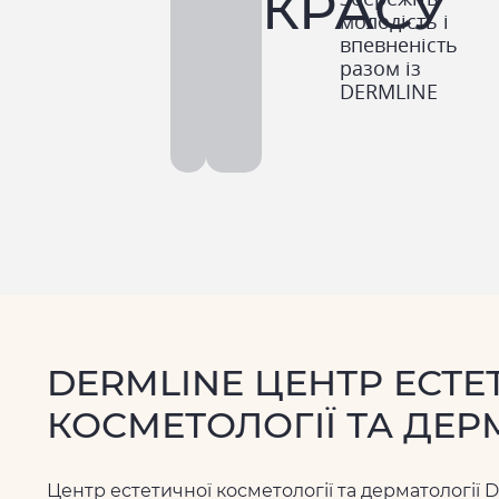
КРАСУ
молодість і
впевненість
разом із
DERMLINE
DERMLINE ЦЕНТР ЕСТЕ
КОСМЕТОЛОГІЇ ТА ДЕР
Центр естетичної косметології та дерматологі