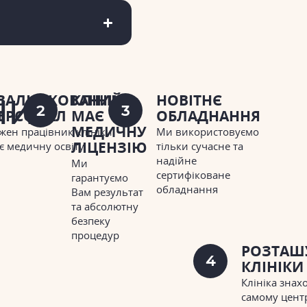
ВАЛІФІКОВАНИЙ
КЛІНІКА
НОВІТНЄ
НИ
2
3
ЕРСОНАЛ
МАЄ
ОБЛАДНАННЯ
МЕДИЧНУ
жен працівник клініки
Ми використовуємо
ЛІЦЕНЗІЮ
є медичну освіту
тільки сучасне та
надійне
Ми
сертифіковане
гарантуємо
обладнання
Вам результат
та абсолютну
безпеку
процедур
РОЗТАШ
4
КЛІНІКИ
Клініка знах
самому центр