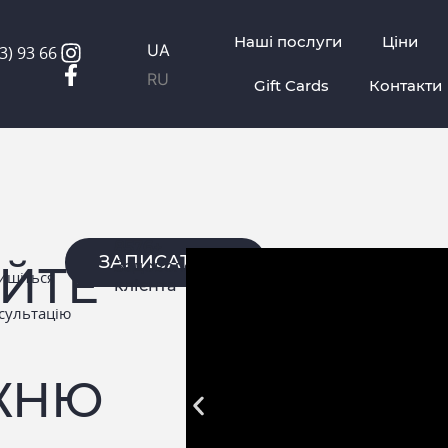
Наші послуги
Ціни
UA
3) 93 66
RU
Gift Cards
Контакти
8576+
ЗАПИСАТИСЬ
ЙТЕ
Задоволених
ишіться
клієнта
сультацію
ЖНЮ