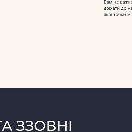
Вам не важк
доїхати до на
якої точки мі
А ЗЗОВНІ