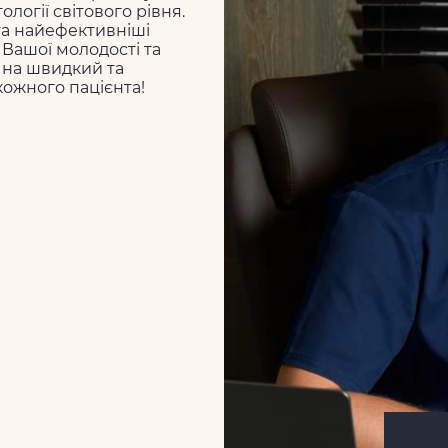
логії світового рівня.
та найефективніші
Вашої молодості та
і на швидкий та
кожного пацієнта!